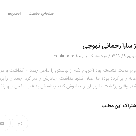
صفحه‌ی نخست
انجمن‌ها
ز سارا رحمانی نهوجی
/
/
ریور 18, 1399
در
داستانک
توسط
nasknashr
وی تخت نشسته بود.آخرین تکه از لباسش را داخل چمدان گذاشت و درش
انه را پر کرده بود؛ اما اصلا اشتها نداشت. چادرش را سر کرد. چمدان را
د. وقتی برگشت تا زیر آن‌ را خاموش کند، چشمش به قاب عکس چهارنفر
شتراک این مطلب