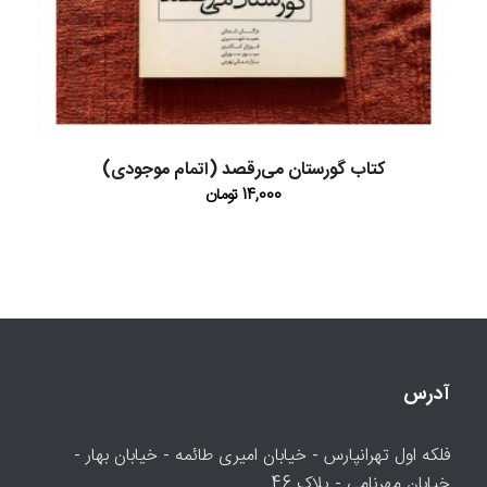
کتاب گورستان می‌رقصد (اتمام موجودی)
14,000
تومان
آدرس
فلکه اول تهرانپارس - خیابان امیری طائمه - خیابان بهار -
خیابان مهرنامی - پلاک 46