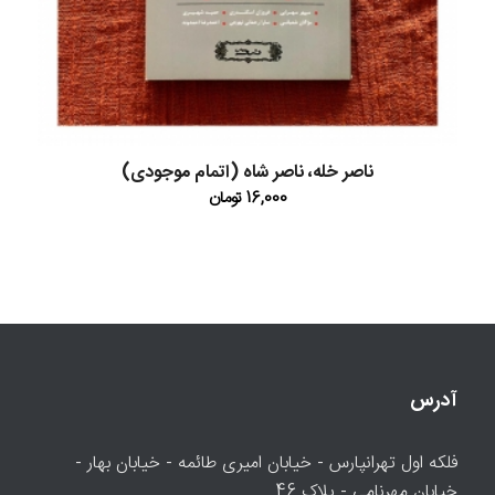
ناصر خله، ناصر شاه (اتمام موجودی)
16,000
تومان
آدرس
فلکه اول تهرانپارس - خیابان امیری طائمه - خیابان بهار -
خیابان مهرنامی - پلاک 46