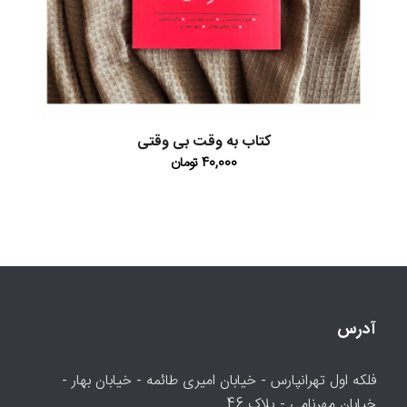
کتاب به وقت بی وقتی
40,000
تومان
آدرس
فلکه اول تهرانپارس - خیابان امیری طائمه - خیابان بهار -
خیابان مهرنامی - پلاک 46