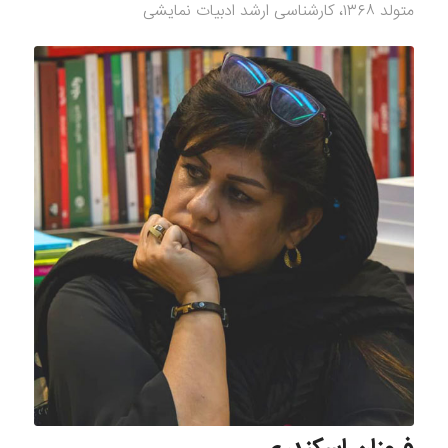
متولد ١٣٦٨، كارشناسی ارشد ادبيات نمايشی