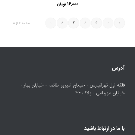
16,000
تومان
›
8
7
6
5
‹
«
صفحه 7 از 8
آدرس
فلکه اول تهرانپارس - خیابان امیری طائمه - خیابان بهار -
خیابان مهرنامی - پلاک 46
با ما در ارتباط باشید